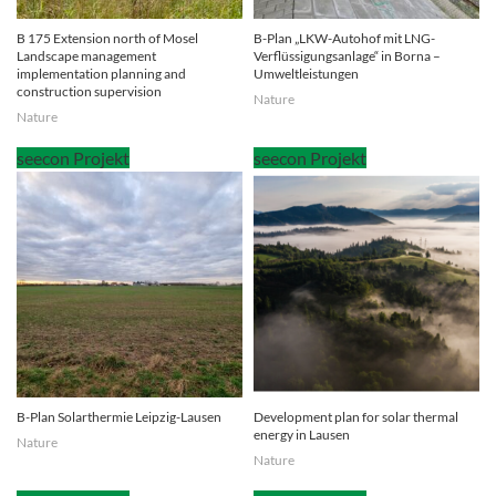
B 175 Extension north of Mosel
B-Plan „LKW-Autohof mit LNG-
Landscape management
Verflüssigungsanlage“ in Borna –
implementation planning and
Umweltleistungen
construction supervision
Nature
Nature
B-Plan Solarthermie Leipzig-Lausen
Development plan for solar thermal
energy in Lausen
Nature
Nature