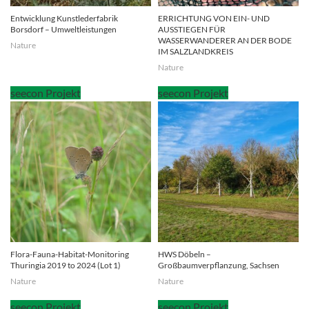
Entwicklung Kunstlederfabrik
ERRICHTUNG VON EIN- UND
Borsdorf – Umweltleistungen
AUSSTIEGEN FÜR
WASSERWANDERER AN DER BODE
Nature
IM SALZLANDKREIS
Nature
Flora-Fauna-Habitat-Monitoring
HWS Döbeln –
Thuringia 2019 to 2024 (Lot 1)
Großbaumverpflanzung, Sachsen
Nature
Nature