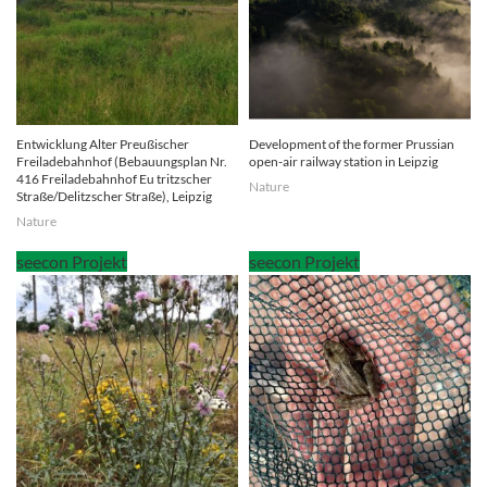
Entwicklung Alter Preußischer
Development of the former Prussian
Freiladebahnhof (Bebauungsplan Nr.
open-air railway station in Leipzig
416 Freiladebahnhof Eu tritzscher
Nature
Straße/Delitzscher Straße), Leipzig
Nature