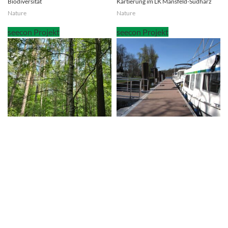
Biodiversität
Kartierung im LK Mansfeld-Südharz
Nature
Nature
Neubau Trinkwasserleitung DN 355,
NEUBAU VON
Bernsdorf – Biehla
SCHWIMMSTEGANLAGEN FÜR
WASSERTOURISTEN AN DER SAALE
Nature
Nature