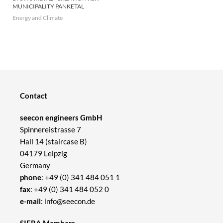
MUNICIPALITY PANKETAL
Energy and Climate
Contact
seecon engineers GmbH
Spinnereistrasse 7
Hall 14 (staircase B)
04179 Leipzig
Germany
phone
:
+49 (0) 341 484 051 1
fax
: +49 (0) 341 484 052 0
e-mail
:
info@seecon.de
SIERA Members