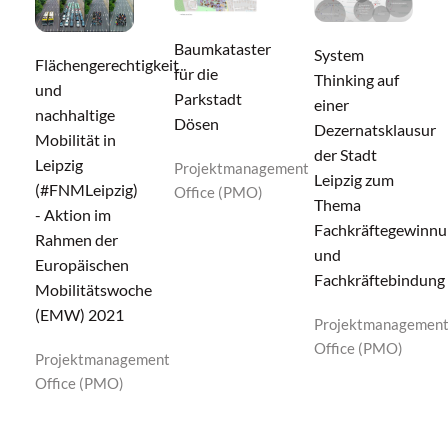
Baumkataster
System
Flächengerechtigkeit
für die
Thinking auf
und
Parkstadt
einer
nachhaltige
Dösen
Dezernatsklausur
Mobilität in
der Stadt
Leipzig
Projektmanagement
Leipzig zum
(#FNMLeipzig)
Office (PMO)
Thema
- Aktion im
Fachkräftegewinnu
Rahmen der
und
Europäischen
Fachkräftebindung
Mobilitätswoche
(EMW) 2021
Projektmanagemen
Office (PMO)
Projektmanagement
Office (PMO)