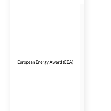
EEA Stadt M
[2287]
EEA Stadt Fa
(Vogtland) [
EEA Stadt R
(Vogtland) [
EEA Stadt Le
EEA Markkl
[4003]
European Energy Award (EEA)
EEA Stadt G
EEA Bezirks
Friedrichsha
[4511]
EEA Tempelh
Schöneberg 
EEA Haldens
EEA Stadt Le
EEA Bezirk