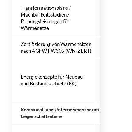
Transformationspläne /
TP Stadt Ha
Machbarkeitsstudien /
TP ewag Ka
Planungsleistungen für
MBS Wuster
Wärmenetze
Zertifizierung von Wärmenetzen
WN-ZERT Wi
nach AGFW FW309 (WN-ZERT)
Wohnungsbau
EK Herzlake
EK BP.-Nr. 3
Energiekonzepte für Neubau-
EK Kolmstraß
und Bestandsgebiete (EK)
EK Kunstlede
Borsdorf
Kommunal- und Unternehmensberatung auf Gebäude
Liegenschaftsebene
EBN Stadt T