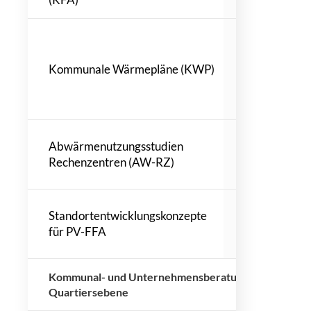
KWP Stadt P
KWP Stadt D
Kommunale Wärmepläne (KWP)
KWP Stadt 
KWP Stadt 
KWP Wilthe
AW-RZ Babe
Abwärmenutzungsstudien
AW-RZ Mitt
Rechenzentren (AW-RZ)
AW-RZ Wust
PV-FFA Bad 
Standortentwicklungskonzepte
PV-FFA Bur
für PV-FFA
PV-FFA Hald
Kommunal- und Unternehmensberatung auf Netz- u
Quartiersebene