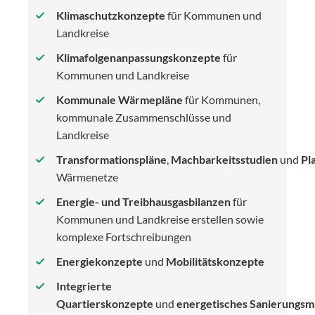
Klimaschutzkonzepte
für Kommunen und
Landkreise
Klimafolgenanpassungskonzepte
für
Kommunen und Landkreise
Kommunale Wärmepläne
für Kommunen,
kommunale Zusammenschlüsse und
Landkreise
Transformationspläne
,
Machbarkeitsstudien
und
Pl
Wärmenetze
Energie- und Treibhausgasbilanzen
für
Kommunen und Landkreise erstellen sowie
komplexe Fortschreibungen
Energiekonzepte
und
Mobilitätskonzepte
Integrierte
Quartierskonzepte
und
energetisches Sanierungs