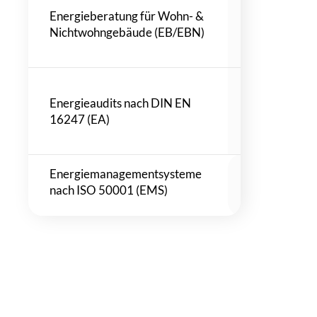
Energieberatung für Wohn- &
EBN Stadt H
Nichtwohngebäude (EB/EBN)
Altona
EBN Sprink
EA Städtisch
Energieaudits nach DIN EN
a. d. Pegnitz
16247 (EA)
EA Verbio P
EA KBL Gm
Energiemanagementsysteme
EMS Druck- 
nach ISO 50001 (EMS)
Medienwirtsc