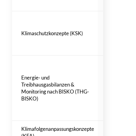
Friedrichsha
KSK Stadt H
(Elster) [530
Klimaschutzkonzepte (KSK)
KSK Stadt A
KSK Stadt Di
KSK Gemein
BPS Panketal
BPS LK Mitte
Energie- und
[5561]
Treibhausgasbilanzen &
THG-BISKO 
Monitoring nach BISKO (THG-
Geeste
BISKO)
THG-BISKO 
Havelland
THG-BISKO S
Klimafolgenanpassungskonzepte
KFA Gemeind
(KFA)
KFA Stadtall